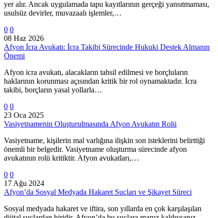
yer alır. Ancak uygulamada tapu kayıtlarının gerçeği yansıtmaması,
usulsüz devirler, muvazaalı işlemler,…
0
0
08 Haz 2026
Afyon İcra Avukatı: İcra Takibi Sürecinde Hukuki Destek Almanın
Önemi
Afyon icra avukatı, alacakların tahsil edilmesi ve borçluların
haklarının korunması açısından kritik bir rol oynamaktadır. İcra
takibi, borçların yasal yollarla…
0
0
23 Oca 2025
Vasiyetnamenin Oluşturulmasında Afyon Avukatın Rolü
Vasiyetname, kişilerin mal varlığına ilişkin son isteklerini belirttiği
önemli bir belgedir. Vasiyetname oluşturma sürecinde afyon
avukatının rolü kritiktir. Afyon avukatları,…
0
0
17 Ağu 2024
Afyon’da Sosyal Medyada Hakaret Suçları ve Şikayet Süreci
Sosyal medyada hakaret ve iftira, son yıllarda en çok karşılaşılan
dijital suçlardan biridir. Afyon’da bu suçlara maruz kaldıysanız,