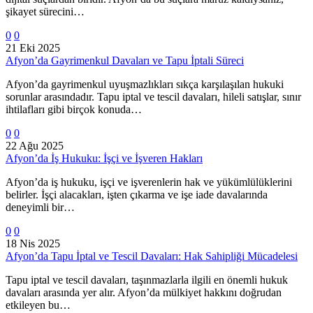
şikayet sürecini…
0
0
21 Eki 2025
Afyon’da Gayrimenkul Davaları ve Tapu İptali Süreci
Afyon’da gayrimenkul uyuşmazlıkları sıkça karşılaşılan hukuki
sorunlar arasındadır. Tapu iptal ve tescil davaları, hileli satışlar, sınır
ihtilafları gibi birçok konuda…
0
0
22 Ağu 2025
Afyon’da İş Hukuku: İşçi ve İşveren Hakları
Afyon’da iş hukuku, işçi ve işverenlerin hak ve yükümlülüklerini
belirler. İşçi alacakları, işten çıkarma ve işe iade davalarında
deneyimli bir…
0
0
18 Nis 2025
Afyon’da Tapu İptal ve Tescil Davaları: Hak Sahipliği Mücadelesi
Tapu iptal ve tescil davaları, taşınmazlarla ilgili en önemli hukuk
davaları arasında yer alır. Afyon’da mülkiyet hakkını doğrudan
etkileyen bu…