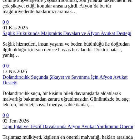
Online alışverişlerde yaşanan sorunlar, son yıllarda tüketicilerin en
çok şikayet ettiği konular arasına girdi. Afyon’da bu tür
mağduriyetlerde haklarınızı aramak…
0
0
01 Kas 2025
Sağlık Hukukunda Malpraktis Davaları ve Afyon Avukat Desteği
Sağlık hizmetleri, insan yaşamı ve beden bütünlüğü ile doğrudan
ilgili olduğu için son derece hassas bir alandır. Doktor hatası,
yanlış…
0
0
13 Nis 2026
Dolandırıcılık Suçunda Şikayet ve Savunma İçin Afyon Avukat
Desteği
Dolandırıcılık suçu, bir kişinin hileli davranışlarla aldatılarak
malvarlığı bakımından zarara uğratılmasıdır. Günümüzde bu suç;
telefon, internet, sosyal medya, sahte ilanlar,…
0
0
02 Tem 2026
Tapu İptal ve Tescil Davalarında Afyon Avukat Yardımının Önemi
Taşınmaz mülkiyeti, kişilerin en önemli malvarlığı hakları arasında