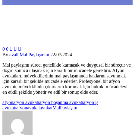
0
0



By
avali
Mal Paylaşmını
22/07/2024
Mal paylaşımı süreci genellikle karmaşık ve duygusal bir süreçtir ve
doğru sonuca ulaşmak için kararlı bir mücadele gerektirir. Afyon
avukatları, müvekkillerinin mal paylaşımında haklarını savunmak
için kararlı bir şekilde mücadele ederler. Profesyonel bir afyon
avukatı, müvekkilinin çıkarlarını korumak için hukuki mücadeleyi
en etkili şekilde yönetir ve adil bir sonuç elde eder.
afyon
afyon avukatı
afyon boşanma avukatı
afyon iş
avukatı
afyonavukat
avukat
Mal
Paylaşım