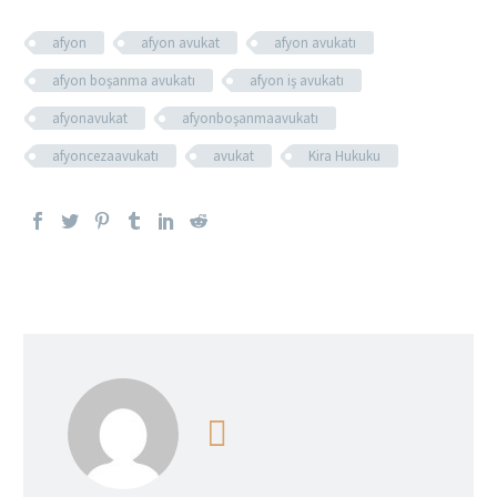
afyon
afyon avukat
afyon avukatı
afyon boşanma avukatı
afyon iş avukatı
afyonavukat
afyonboşanmaavukatı
afyoncezaavukatı
avukat
Kira Hukuku