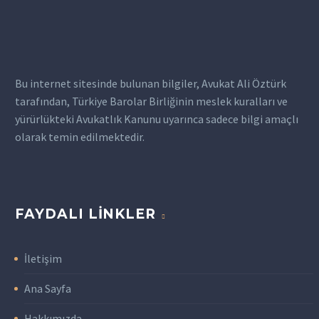
borçluların yasal
haklarını korumalarına
yardımcı olan önemli bir
hukuki uzmandır. İcra
Bu internet sitesinde bulunan bilgiler, Avukat Ali Öztürk
takibi, ödenmeyen…
tarafından, Türkiye Barolar Birliğinin meslek kuralları ve
yürürlükteki Avukatlık Kanunu uyarınca sadece bilgi amaçlı
olarak temin edilmektedir.
FAYDALI LINKLER
İletişim
Ana Sayfa
Hakkımızda