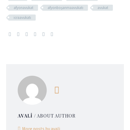
afyonavukat
afyonboşanmaavukatı
avukat
icraavukatı
AVALI
/ ABOUT AUTHOR
More posts by avali