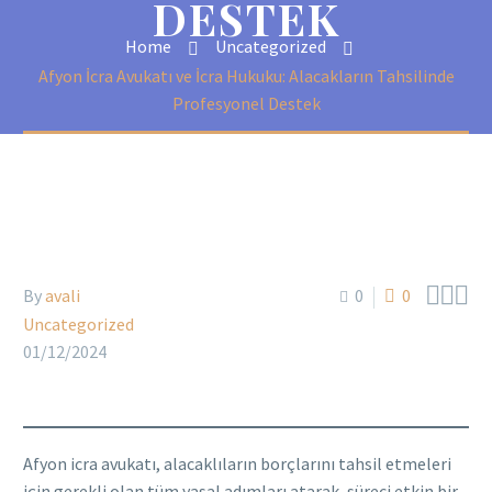
DESTEK
Home
Uncategorized
Afyon İcra Avukatı ve İcra Hukuku: Alacakların Tahsilinde
Profesyonel Destek



By
avali
0
0
Uncategorized
01/12/2024
Afyon icra avukatı, alacaklıların borçlarını tahsil etmeleri
için gerekli olan tüm yasal adımları atarak, süreci etkin bir