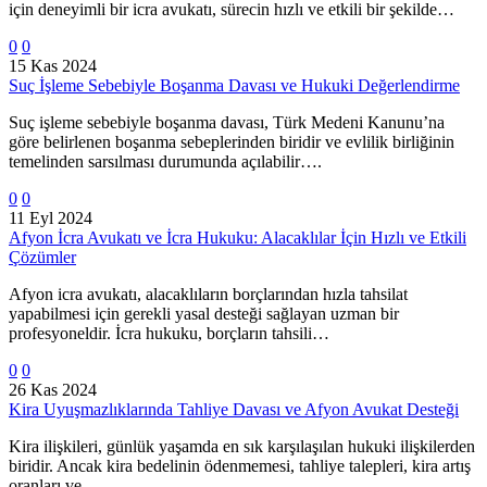
için deneyimli bir icra avukatı, sürecin hızlı ve etkili bir şekilde…
0
0
15 Kas 2024
Suç İşleme Sebebiyle Boşanma Davası ve Hukuki Değerlendirme
Suç işleme sebebiyle boşanma davası, Türk Medeni Kanunu’na
göre belirlenen boşanma sebeplerinden biridir ve evlilik birliğinin
temelinden sarsılması durumunda açılabilir….
0
0
11 Eyl 2024
Afyon İcra Avukatı ve İcra Hukuku: Alacaklılar İçin Hızlı ve Etkili
Çözümler
Afyon icra avukatı, alacaklıların borçlarından hızla tahsilat
yapabilmesi için gerekli yasal desteği sağlayan uzman bir
profesyoneldir. İcra hukuku, borçların tahsili…
0
0
26 Kas 2024
Kira Uyuşmazlıklarında Tahliye Davası ve Afyon Avukat Desteği
Kira ilişkileri, günlük yaşamda en sık karşılaşılan hukuki ilişkilerden
biridir. Ancak kira bedelinin ödenmemesi, tahliye talepleri, kira artış
oranları ve…