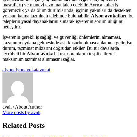
masrafları) ve manevi tazminat talep edebilir. Ayrıca kalıcı iş
göremezlik ya da ölüm durumlarında, işçinin yakınları da destekten
yoksun kalma tazminatı talebinde bulunabilir.
Afyon avukatları
, bu
taleplerin yasal dayanaklarını sunarak işverenin sorumluluğunu
netleştirir.
İşverenin gerekli iş sağlığı ve güvenliği önlemlerini almaması,
kazanın meydana gelmesinde asli kusurlu olması anlamına gelir. Bu
durum, tazminat miktarını doğrudan etkiler. Bu tür davalarda
tecrübeli bir
Afyon avukat
, kusur oranlarını tespit ettirerek
maksimum tazminat alınmasını sağlar.
afyon
afyonavukat
avukat
avali
/ About Author
More posts by avali
Related Posts