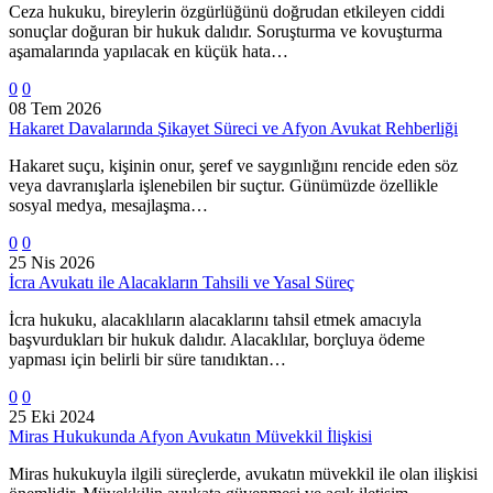
Ceza hukuku, bireylerin özgürlüğünü doğrudan etkileyen ciddi
sonuçlar doğuran bir hukuk dalıdır. Soruşturma ve kovuşturma
aşamalarında yapılacak en küçük hata…
0
0
08 Tem 2026
Hakaret Davalarında Şikayet Süreci ve Afyon Avukat Rehberliği
Hakaret suçu, kişinin onur, şeref ve saygınlığını rencide eden söz
veya davranışlarla işlenebilen bir suçtur. Günümüzde özellikle
sosyal medya, mesajlaşma…
0
0
25 Nis 2026
İcra Avukatı ile Alacakların Tahsili ve Yasal Süreç
İcra hukuku, alacaklıların alacaklarını tahsil etmek amacıyla
başvurdukları bir hukuk dalıdır. Alacaklılar, borçluya ödeme
yapması için belirli bir süre tanıdıktan…
0
0
25 Eki 2024
Miras Hukukunda Afyon Avukatın Müvekkil İlişkisi
Miras hukukuyla ilgili süreçlerde, avukatın müvekkil ile olan ilişkisi