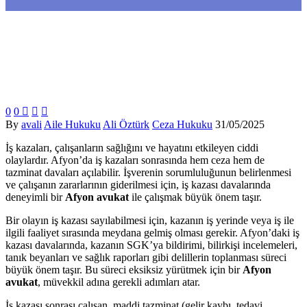
0
0



By
avali
Aile Hukuku
Ali Öztürk
Ceza Hukuku
31/05/2025
İş kazaları, çalışanların sağlığını ve hayatını etkileyen ciddi
olaylardır. Afyon’da iş kazaları sonrasında hem ceza hem de
tazminat davaları açılabilir. İşverenin sorumluluğunun belirlenmesi
ve çalışanın zararlarının giderilmesi için, iş kazası davalarında
deneyimli bir
Afyon avukat
ile çalışmak büyük önem taşır.
Bir olayın iş kazası sayılabilmesi için, kazanın iş yerinde veya iş ile
ilgili faaliyet sırasında meydana gelmiş olması gerekir. Afyon’daki iş
kazası davalarında, kazanın SGK’ya bildirimi, bilirkişi incelemeleri,
tanık beyanları ve sağlık raporları gibi delillerin toplanması süreci
büyük önem taşır. Bu süreci eksiksiz yürütmek için bir
Afyon
avukat
, müvekkil adına gerekli adımları atar.
İş kazası sonrası çalışan, maddi tazminat (gelir kaybı, tedavi