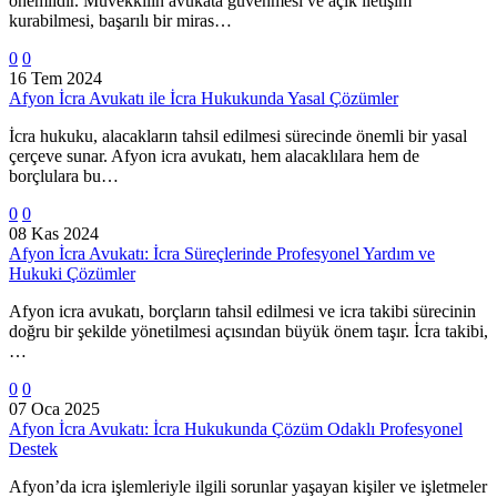
önemlidir. Müvekkilin avukata güvenmesi ve açık iletişim
kurabilmesi, başarılı bir miras…
0
0
16 Tem 2024
Afyon İcra Avukatı ile İcra Hukukunda Yasal Çözümler
İcra hukuku, alacakların tahsil edilmesi sürecinde önemli bir yasal
çerçeve sunar. Afyon icra avukatı, hem alacaklılara hem de
borçlulara bu…
0
0
08 Kas 2024
Afyon İcra Avukatı: İcra Süreçlerinde Profesyonel Yardım ve
Hukuki Çözümler
Afyon icra avukatı, borçların tahsil edilmesi ve icra takibi sürecinin
doğru bir şekilde yönetilmesi açısından büyük önem taşır. İcra takibi,
…
0
0
07 Oca 2025
Afyon İcra Avukatı: İcra Hukukunda Çözüm Odaklı Profesyonel
Destek
Afyon’da icra işlemleriyle ilgili sorunlar yaşayan kişiler ve işletmeler