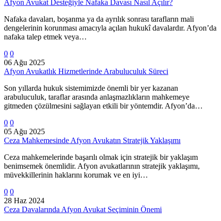
Afyon Avukat Desteğiyle Nafaka Davası Nasıl Açılır?
Nafaka davaları, boşanma ya da ayrılık sonrası tarafların mali
dengelerinin korunması amacıyla açılan hukukî davalardır. Afyon’da
nafaka talep etmek veya…
0
0
06 Ağu 2025
Afyon Avukatlık Hizmetlerinde Arabuluculuk Süreci
Son yıllarda hukuk sistemimizde önemli bir yer kazanan
arabuluculuk, taraflar arasında anlaşmazlıkların mahkemeye
gitmeden çözülmesini sağlayan etkili bir yöntemdir. Afyon’da…
0
0
05 Ağu 2025
Ceza Mahkemesinde Afyon Avukatın Stratejik Yaklaşımı
Ceza mahkemelerinde başarılı olmak için stratejik bir yaklaşım
benimsemek önemlidir. Afyon avukatlarının stratejik yaklaşımı,
müvekkillerinin haklarını korumak ve en iyi…
0
0
28 Haz 2024
Ceza Davalarında Afyon Avukat Seçiminin Önemi