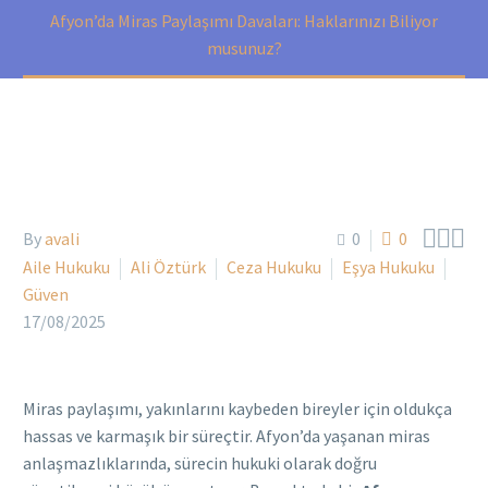
Afyon’da Miras Paylaşımı Davaları: Haklarınızı Biliyor
musunuz?



By
avali
0
0
Aile Hukuku
Ali Öztürk
Ceza Hukuku
Eşya Hukuku
Güven
17/08/2025
Miras paylaşımı, yakınlarını kaybeden bireyler için oldukça
hassas ve karmaşık bir süreçtir. Afyon’da yaşanan miras
anlaşmazlıklarında, sürecin hukuki olarak doğru