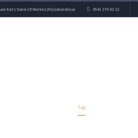
anı Kat:1 Daire:10 Merkez/Afyonkarahisar
0541 370 63 22
MIRAS
Home
Tag