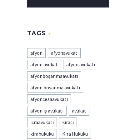
TAGS
afyon
afyonavukat
afyon avukat
afyon avukatı
afyonboşanmaavukatı
afyon boşanma avukatı
afyoncezaavukatı
afyon iş avukatı
avukat
icraavukatı
kiracı
kirahukuku
Kira Hukuku