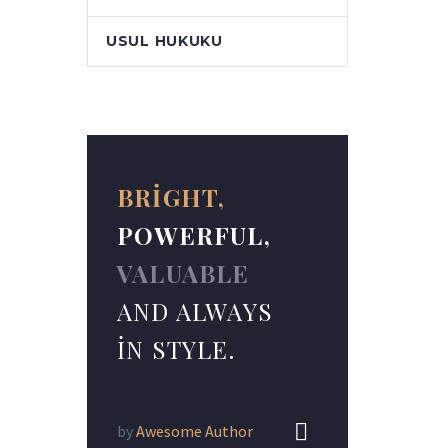
USUL HUKUKU
BRIGHT,
POWERFUL,
VALUABLE
AND ALWAYS
IN STYLE.


by
Awesome Author