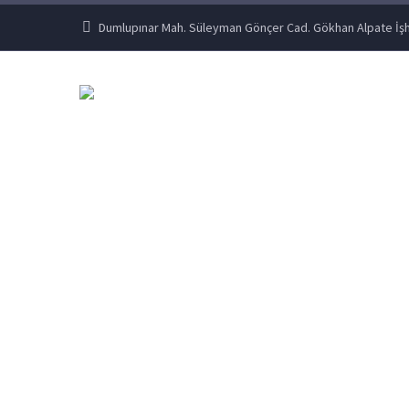
Dumlupınar Mah. Süleyman Gönçer Cad. Gökhan Alpate İşh