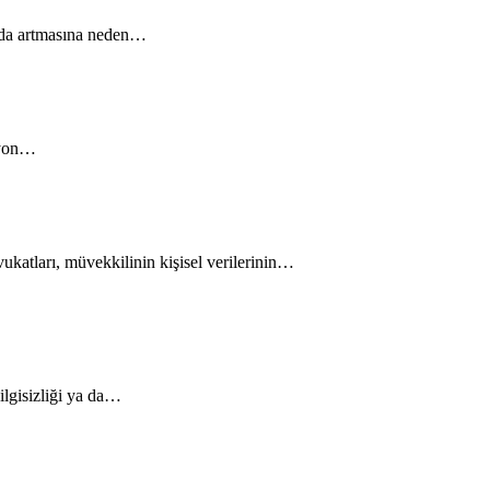
ın da artmasına neden…
Afyon…
katları, müvekkilinin kişisel verilerinin…
ilgisizliği ya da…