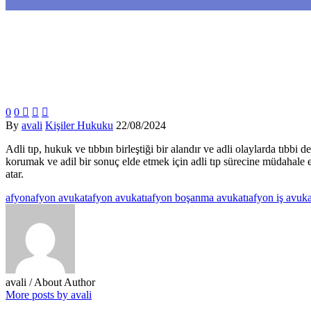
0
0



By
avali
Kişiler Hukuku
22/08/2024
Adli tıp, hukuk ve tıbbın birleştiği bir alandır ve adli olaylarda tıbb
korumak ve adil bir sonuç elde etmek için adli tıp sürecine müdahale 
atar.
afyon
afyon avukat
afyon avukatı
afyon boşanma avukatı
afyon iş avuka
avali
/ About Author
More posts by avali