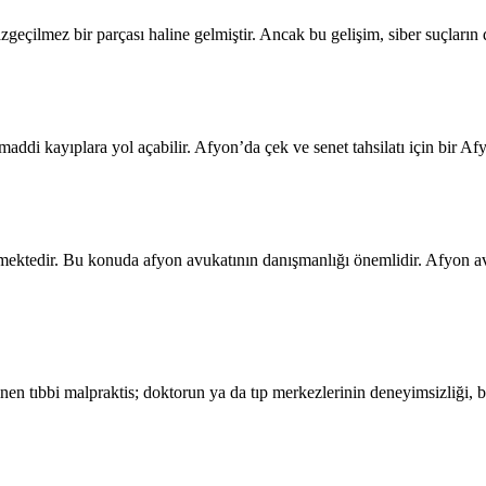
azgeçilmez bir parçası haline gelmiştir. Ancak bu gelişim, siber suçlar
addi kayıplara yol açabilir. Afyon’da çek ve senet tahsilatı için bir 
ektedir. Bu konuda afyon avukatının danışmanlığı önemlidir. Afyon avu
en tıbbi malpraktis; doktorun ya da tıp merkezlerinin deneyimsizliği, b