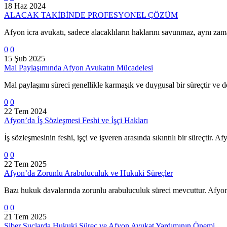
18 Haz 2024
ALACAK TAKİBİNDE PROFESYONEL ÇÖZÜM
Afyon icra avukatı, sadece alacaklıların haklarını savunmaz, aynı zama
0
0
15 Şub 2025
Mal Paylaşımında Afyon Avukatın Mücadelesi
Mal paylaşımı süreci genellikle karmaşık ve duygusal bir süreçtir ve 
0
0
22 Tem 2024
Afyon’da İş Sözleşmesi Feshi ve İşçi Hakları
İş sözleşmesinin feshi, işçi ve işveren arasında sıkıntılı bir süreçti
0
0
22 Tem 2025
Afyon’da Zorunlu Arabuluculuk ve Hukuki Süreçler
Bazı hukuk davalarında zorunlu arabuluculuk süreci mevcuttur. Afyon
0
0
21 Tem 2025
Siber Suçlarda Hukuki Süreç ve Afyon Avukat Yardımının Önemi