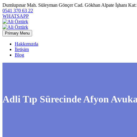
Dumlupınar Mah. Süleyman Gönçer Cad. Gökhan Alpate İşhanı Kat:
0541 370 63 22
WHATSAPP
Primary Menu
Hakkımızda
İletişim
Blog
Adli Tıp Sürecinde Afyon Avuk