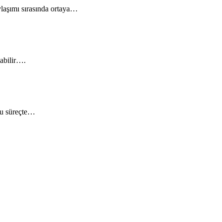
ylaşımı sırasında ortaya…
labilir….
 Bu süreçte…