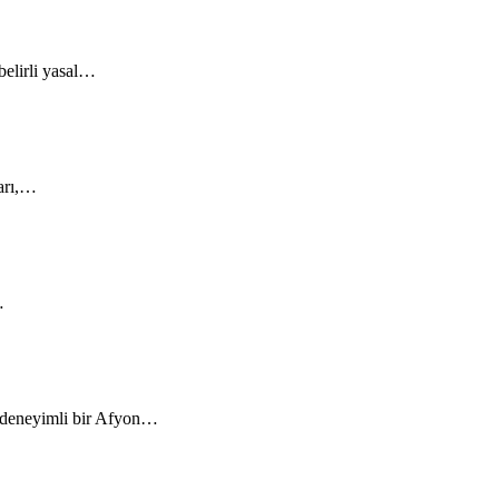
belirli yasal…
ları,…
…
n deneyimli bir Afyon…