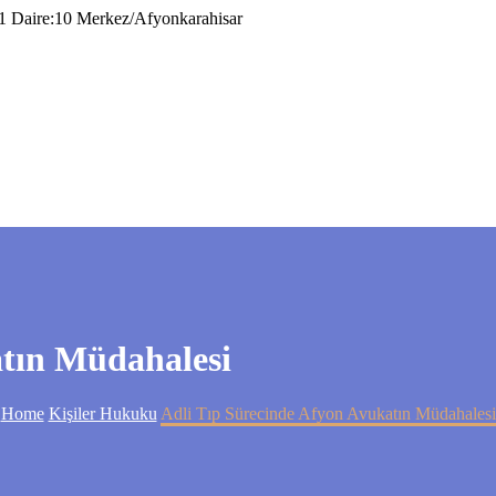
1 Daire:10 Merkez/Afyonkarahisar
atın Müdahalesi
Home
Kişiler Hukuku
Adli Tıp Sürecinde Afyon Avukatın Müdahalesi