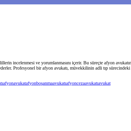
i delillerin incelenmesi ve yorumlanmasını içerir. Bu süreçte afyon avuka
ederler. Profesyonel bir afyon avukatı, müvekkilinin adli tıp sürecind
tı
afyonavukat
afyonboşanmaavukatı
afyoncezaavukatı
avukat