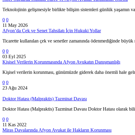
Teknolojinin gelişmesiyle birlikte bilişim sistemleri günlük yaşamın v
0
0
11 May 2026
Afyon’da Çek ve Senet Tahsilatı İçin Hukuki Yollar
Ticarette kullanılan çek ve senetler zamanında ödenmediğinde büyük m
0
0
03 Eyl 2025
Kişisel Verilerin Korunmasında Afyon Avukatın Danışmanlığı
Kişisel verilerin korunması, günümüzde giderek daha önemli hale gelm
0
0
23 Ağu 2024
Doktor Hatası (Malpraktis) Tazminat Davası
Doktor Hatası (Malpraktis) Tazminat Davası Doktor Hatası olarak bilin
0
0
11 Kas 2022
Miras Davalarında Afyon Avukat ile Hakların Korunması