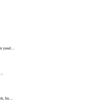
lan yasal…
i,…
stek, bu…