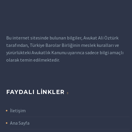
Afyon…
bir süreç olabilir. İcra
takibi, borçların tahsil
edilmesi veya
borçlunun…
Bu internet sitesinde bulunan bilgiler, Avukat Ali Öztürk
tarafından, Türkiye Barolar Birliğinin meslek kuralları ve
yürürlükteki Avukatlık Kanunu uyarınca sadece bilgi amaçlı
olarak temin edilmektedir.
FAYDALI LINKLER
İletişim
Ana Sayfa