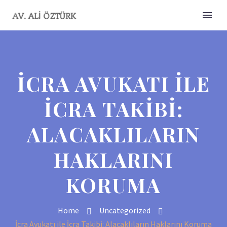
İCRA AVUKATI ILE
İCRA TAKIBI:
ALACAKLILARIN
HAKLARINI
KORUMA
Home
Uncategorized
İcra Avukatı ile İcra Takibi: Alacaklıların Haklarını Koruma