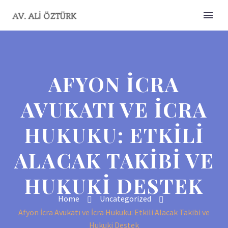
AFYON İCRA
AVUKATI VE İCRA
HUKUKU: ETKILI
ALACAK TAKIBI VE
HUKUKI DESTEK
Home
Uncategorized
Afyon İcra Avukatı ve İcra Hukuku: Etkili Alacak Takibi ve
Hukuki Destek