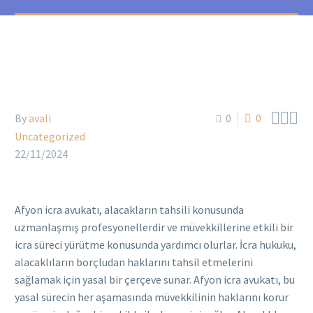



By
avali
0
0
Uncategorized
22/11/2024
Afyon icra avukatı, alacakların tahsili konusunda
uzmanlaşmış profesyonellerdir ve müvekkillerine etkili bir
icra süreci yürütme konusunda yardımcı olurlar. İcra hukuku,
alacaklıların borçludan haklarını tahsil etmelerini
sağlamak için yasal bir çerçeve sunar. Afyon icra avukatı, bu
yasal sürecin her aşamasında müvekkilinin haklarını korur