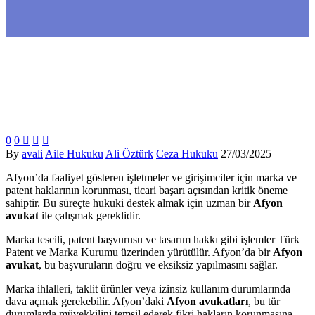
0
0



By
avali
Aile Hukuku
Ali Öztürk
Ceza Hukuku
27/03/2025
Afyon’da faaliyet gösteren işletmeler ve girişimciler için marka ve
patent haklarının korunması, ticari başarı açısından kritik öneme
sahiptir. Bu süreçte hukuki destek almak için uzman bir
Afyon
avukat
ile çalışmak gereklidir.
Marka tescili, patent başvurusu ve tasarım hakkı gibi işlemler Türk
Patent ve Marka Kurumu üzerinden yürütülür. Afyon’da bir
Afyon
avukat
, bu başvuruların doğru ve eksiksiz yapılmasını sağlar.
Marka ihlalleri, taklit ürünler veya izinsiz kullanım durumlarında
dava açmak gerekebilir. Afyon’daki
Afyon avukatları
, bu tür
durumlarda müvekkilini temsil ederek fikri hakların korunmasına