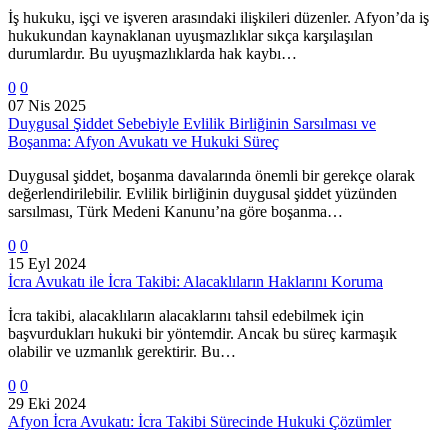
İş hukuku, işçi ve işveren arasındaki ilişkileri düzenler. Afyon’da iş
hukukundan kaynaklanan uyuşmazlıklar sıkça karşılaşılan
durumlardır. Bu uyuşmazlıklarda hak kaybı…
0
0
07 Nis 2025
Duygusal Şiddet Sebebiyle Evlilik Birliğinin Sarsılması ve
Boşanma: Afyon Avukatı ve Hukuki Süreç
Duygusal şiddet, boşanma davalarında önemli bir gerekçe olarak
değerlendirilebilir. Evlilik birliğinin duygusal şiddet yüzünden
sarsılması, Türk Medeni Kanunu’na göre boşanma…
0
0
15 Eyl 2024
İcra Avukatı ile İcra Takibi: Alacaklıların Haklarını Koruma
İcra takibi, alacaklıların alacaklarını tahsil edebilmek için
başvurdukları hukuki bir yöntemdir. Ancak bu süreç karmaşık
olabilir ve uzmanlık gerektirir. Bu…
0
0
29 Eki 2024
Afyon İcra Avukatı: İcra Takibi Sürecinde Hukuki Çözümler