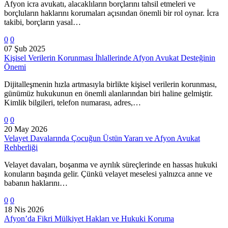
Afyon icra avukatı, alacaklıların borçlarını tahsil etmeleri ve
borçluların haklarını korumaları açısından önemli bir rol oynar. İcra
takibi, borçların yasal…
0
0
07 Şub 2025
Kişisel Verilerin Korunması İhlallerinde Afyon Avukat Desteğinin
Önemi
Dijitalleşmenin hızla artmasıyla birlikte kişisel verilerin korunması,
günümüz hukukunun en önemli alanlarından biri haline gelmiştir.
Kimlik bilgileri, telefon numarası, adres,…
0
0
20 May 2026
Velayet Davalarında Çocuğun Üstün Yararı ve Afyon Avukat
Rehberliği
Velayet davaları, boşanma ve ayrılık süreçlerinde en hassas hukuki
konuların başında gelir. Çünkü velayet meselesi yalnızca anne ve
babanın haklarını…
0
0
18 Nis 2026
Afyon’da Fikri Mülkiyet Hakları ve Hukuki Koruma