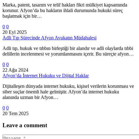
Marka, patent, tasarım ve telif hakları fikri mülkiyet kapsamında
korunur. Afyon’da bu hakların ihlali durumunda hukuki süreç
başlatmak için bir…
0
0
20 Eyl 2025
Adli Tıp Sürecinde Afyon Avukatın Müdahalesi
Adli tıp, hukuk ve tıbbın birleştiği bir alandır ve adli olaylarda tıbbi
delillerin incelenmesi ve yorumlanmasını içerir. Bu süreçte afyon…
0
0
22 Ağu 2024
Afyon’da İnternet Hukuku ve Dijital Haklar
Dijitalleşen dünyada internet hukuku, kişisel verilerin korunması ve
siber suçlar önemli hale gelmiştir. Afyon’da internet hukuku
alanında uzman bir Afyon…
0
0
20 Tem 2025
Leave
a comment