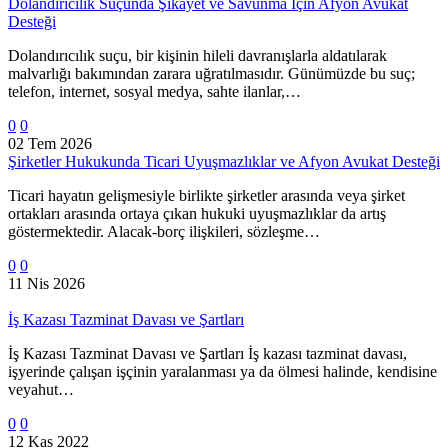
Dolandırıcılık Suçunda Şikayet ve Savunma İçin Afyon Avukat
Desteği
Dolandırıcılık suçu, bir kişinin hileli davranışlarla aldatılarak
malvarlığı bakımından zarara uğratılmasıdır. Günümüzde bu suç;
telefon, internet, sosyal medya, sahte ilanlar,…
0
0
02 Tem 2026
Şirketler Hukukunda Ticari Uyuşmazlıklar ve Afyon Avukat Desteği
Ticari hayatın gelişmesiyle birlikte şirketler arasında veya şirket
ortakları arasında ortaya çıkan hukuki uyuşmazlıklar da artış
göstermektedir. Alacak-borç ilişkileri, sözleşme…
0
0
11 Nis 2026
İş Kazası Tazminat Davası ve Şartları
İş Kazası Tazminat Davası ve Şartları İş kazası tazminat davası,
işyerinde çalışan işçinin yaralanması ya da ölmesi halinde, kendisine
veyahut…
0
0
12 Kas 2022