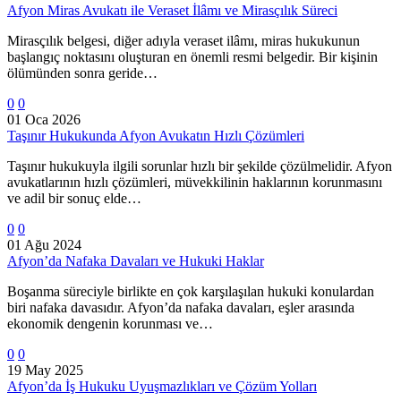
Afyon Miras Avukatı ile Veraset İlâmı ve Mirasçılık Süreci
Mirasçılık belgesi, diğer adıyla veraset ilâmı, miras hukukunun
başlangıç noktasını oluşturan en önemli resmi belgedir. Bir kişinin
ölümünden sonra geride…
0
0
01 Oca 2026
Taşınır Hukukunda Afyon Avukatın Hızlı Çözümleri
Taşınır hukukuyla ilgili sorunlar hızlı bir şekilde çözülmelidir. Afyon
avukatlarının hızlı çözümleri, müvekkilinin haklarının korunmasını
ve adil bir sonuç elde…
0
0
01 Ağu 2024
Afyon’da Nafaka Davaları ve Hukuki Haklar
Boşanma süreciyle birlikte en çok karşılaşılan hukuki konulardan
biri nafaka davasıdır. Afyon’da nafaka davaları, eşler arasında
ekonomik dengenin korunması ve…
0
0
19 May 2025
Afyon’da İş Hukuku Uyuşmazlıkları ve Çözüm Yolları