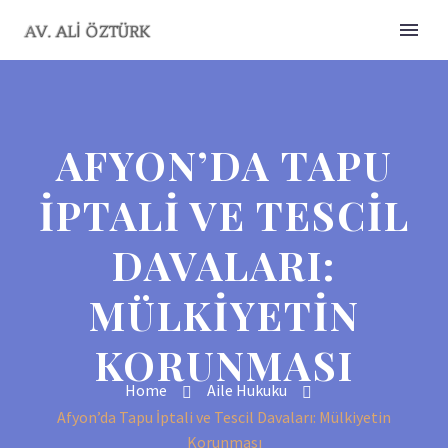
AFYON’DA TAPU
İPTALI VE TESCIL
DAVALARI:
MÜLKIYETIN
KORUNMASI
Home
Aile Hukuku
Afyon’da Tapu İptali ve Tescil Davaları: Mülkiyetin
Korunması