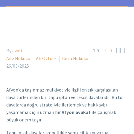



By
avali
0
0
Aile Hukuku
Ali Öztürk
Ceza Hukuku
26/03/2025
Afyon’da taşınmaz mülkiyetiyle ilgili en sık karşılaşılan
dava türlerinden biri tapu iptali ve tescil davalarıdır. Bu tür
davalarda doğru stratejiyle ilerlemek ve hak kaybı
yaşamamak için uzman bir
Afyon avukat
ile çalışmak
büyük önem taşır.
Tapu iptali davaları genellikle sahtecilik, muvazaa