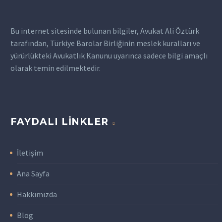
bazı işverenler, işçileri
sigortasız çalıştırmakta
Bu internet sitesinde bulunan bilgiler, Avukat Ali Öztürk
ya da…
tarafından, Türkiye Barolar Birliğinin meslek kuralları ve
yürürlükteki Avukatlık Kanunu uyarınca sadece bilgi amaçlı
olarak temin edilmektedir.
FAYDALI LINKLER
İletişim
Ana Sayfa
Hakkımızda
Blog