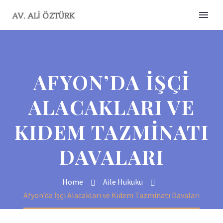
AFYON’DA İŞÇI
ALACAKLARI VE
KIDEM TAZMINATI
DAVALARI
Home
Aile Hukuku
Afyon’da İşçi Alacakları ve Kıdem Tazminatı Davaları