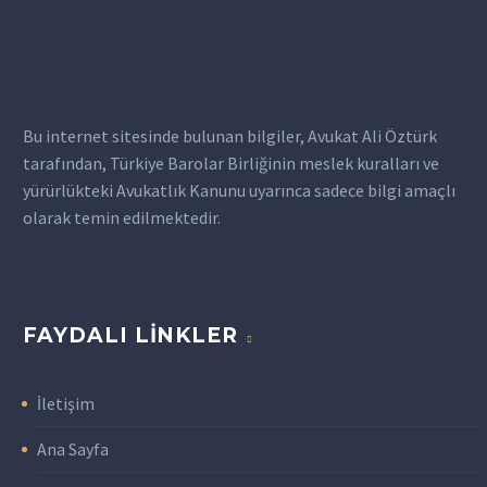
giderilmesi açısından
önemlidir. Afyon’da
tüketici sorunları ile
karşılaşanlar için bir
Afyon avukat desteği
Bu internet sitesinde bulunan bilgiler, Avukat Ali Öztürk
almak,…
tarafından, Türkiye Barolar Birliğinin meslek kuralları ve
yürürlükteki Avukatlık Kanunu uyarınca sadece bilgi amaçlı
olarak temin edilmektedir.
FAYDALI LINKLER
İletişim
Ana Sayfa