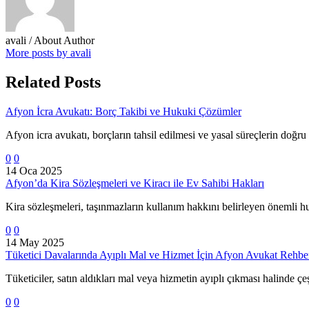
avali
/ About Author
More posts by avali
Related Posts
Afyon İcra Avukatı: Borç Takibi ve Hukuki Çözümler
Afyon icra avukatı, borçların tahsil edilmesi ve yasal süreçlerin doğru
0
0
14 Oca 2025
Afyon’da Kira Sözleşmeleri ve Kiracı ile Ev Sahibi Hakları
Kira sözleşmeleri, taşınmazların kullanım hakkını belirleyen önemli hu
0
0
14 May 2025
Tüketici Davalarında Ayıplı Mal ve Hizmet İçin Afyon Avukat Rehber
Tüketiciler, satın aldıkları mal veya hizmetin ayıplı çıkması halinde çe
0
0