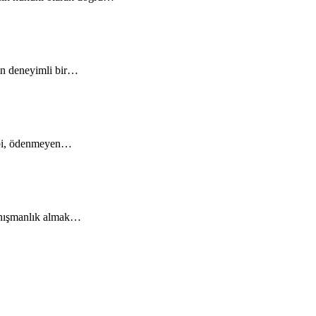
çin deneyimli bir…
akibi, ödenmeyen…
danışmanlık almak…