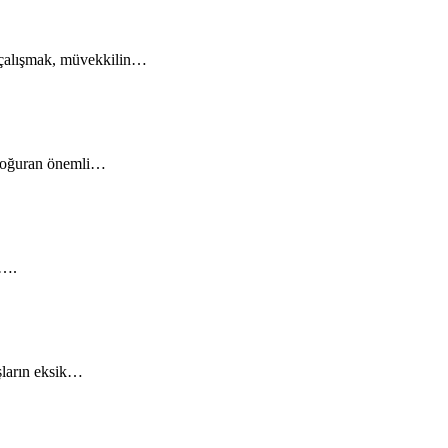
e çalışmak, müvekkilin…
ç doğuran önemli…
r….
aşların eksik…