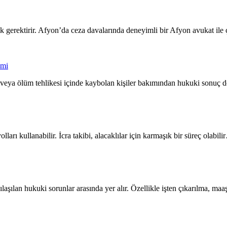
 gerektirir. Afyon’da ceza davalarında deneyimli bir Afyon avukat il
emi
n veya ölüm tehlikesi içinde kaybolan kişiler bakımından hukuki sonu
yolları kullanabilir. İcra takibi, alacaklılar için karmaşık bir süreç olabili
ılaşılan hukuki sorunlar arasında yer alır. Özellikle işten çıkarılma, ma