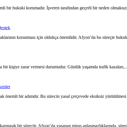
nemli bir hukuki korumadır. İşveren tarafından geçerli bir neden olmaksı
Destek
 haklarının korunması için oldukça önemlidir. Afyon’da bu süreçte huk
şka bir kişiye zarar vermesi durumudur. Günlük yaşamda trafik kazaları
kenler
rmak önemli bir adımdır. Bu sürecin yasal çerçevede eksiksiz yürütülmesi
e karmaşık bir süreçtir. Afyon’da yaşanan miras anlaşmazlıklarında, sü