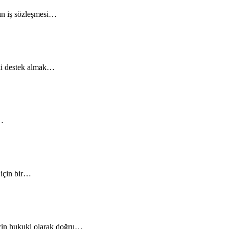
zın iş sözleşmesi…
uki destek almak…
,…
 için bir…
recin hukuki olarak doğru…