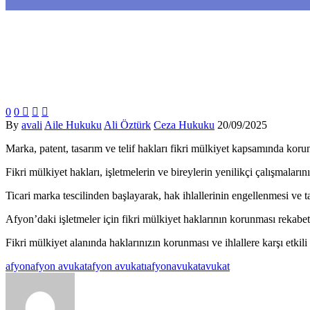
0
0



By
avali
Aile Hukuku
Ali Öztürk
Ceza Hukuku
20/09/2025
Marka, patent, tasarım ve telif hakları fikri mülkiyet kapsamında kor
Fikri mülkiyet hakları, işletmelerin ve bireylerin yenilikçi çalışmaları
Ticari marka tescilinden başlayarak, hak ihlallerinin engellenmesi ve 
Afyon’daki işletmeler için fikri mülkiyet haklarının korunması rekabet
Fikri mülkiyet alanında haklarınızın korunması ve ihlallere karşı etki
afyon
afyon avukat
afyon avukatı
afyonavukat
avukat