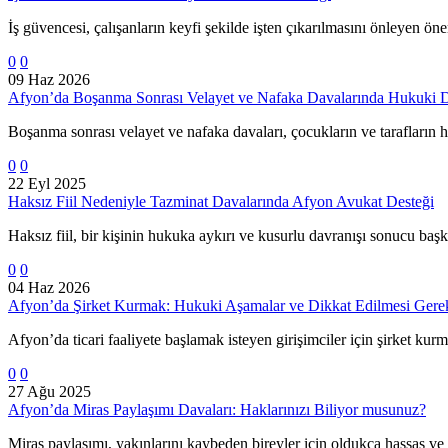
İş güvencesi, çalışanların keyfi şekilde işten çıkarılmasını önleyen ö
0
0
09 Haz 2026
Afyon’da Boşanma Sonrası Velayet ve Nafaka Davalarında Hukuki 
Boşanma sonrası velayet ve nafaka davaları, çocukların ve tarafların
0
0
22 Eyl 2025
Haksız Fiil Nedeniyle Tazminat Davalarında Afyon Avukat Desteği
Haksız fiil, bir kişinin hukuka aykırı ve kusurlu davranışı sonucu ba
0
0
04 Haz 2026
Afyon’da Şirket Kurmak: Hukuki Aşamalar ve Dikkat Edilmesi Gere
Afyon’da ticari faaliyete başlamak isteyen girişimciler için şirket ku
0
0
27 Ağu 2025
Afyon’da Miras Paylaşımı Davaları: Haklarınızı Biliyor musunuz?
Miras paylaşımı, yakınlarını kaybeden bireyler için oldukça hassas v