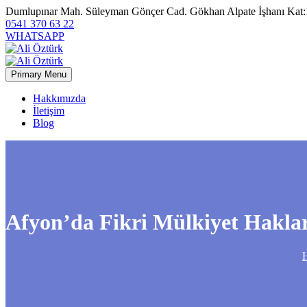
Dumlupınar Mah. Süleyman Gönçer Cad. Gökhan Alpate İşhanı Kat:
0541 370 63 22
WHATSAPP
Primary Menu
Hakkımızda
İletişim
Blog
Afyon’da Fikri Mülkiyet Hakl