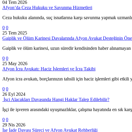
04 Tem 2026
Afyon’da Ceza Hukuku ve Savunma Hizmetleri
Ceza hukuku alanında, suç isnatlarına karşı savunma yapmak uzmanlık
0
0
25 Tem 2025
Gaiplik ve Ölüm Karinesi Davalarında Afyon Avukat Desteğinin Ön
Gaiplik ve ölüm karinesi, uzun süredir kendisinden haber alınamaya
0
0
25 May 2026
Afyon İcra Avukatı: Haciz İşlemleri ve İcra Takibi
Afyon icra avukatı, borçlarınızın tahsili için haciz işlemleri gibi etkili 
0
0
26 Eyl 2024
İşçi Alacakları Davasında Hangi Haklar Talep Edilebilir?
İşçi ile işveren arasındaki uyuşmazlıklar, çalışma hayatında en sık karş
0
0
29 Nis 2026
İşe İade Davası Süreci ve Afyon Avukat Rehberliği