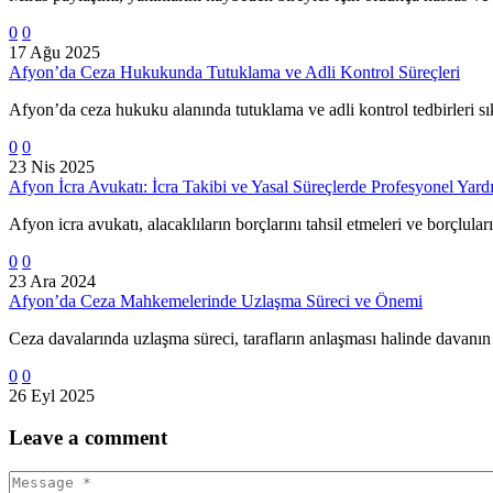
0
0
17 Ağu 2025
Afyon’da Ceza Hukukunda Tutuklama ve Adli Kontrol Süreçleri
Afyon’da ceza hukuku alanında tutuklama ve adli kontrol tedbirleri sı
0
0
23 Nis 2025
Afyon İcra Avukatı: İcra Takibi ve Yasal Süreçlerde Profesyonel Yar
Afyon icra avukatı, alacaklıların borçlarını tahsil etmeleri ve borçlu
0
0
23 Ara 2024
Afyon’da Ceza Mahkemelerinde Uzlaşma Süreci ve Önemi
Ceza davalarında uzlaşma süreci, tarafların anlaşması halinde davanı
0
0
26 Eyl 2025
Leave
a comment