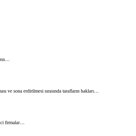
ların…
sı ve sona erdirilmesi sırasında tarafların hakları…
tici firmalar…