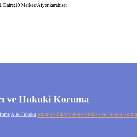
1 Daire:10 Merkez/Afyonkarahisar
arı ve Hukuki Koruma
Home
Aile Hukuku
Afyon’da Fikri Mülkiyet Hakları ve Hukuki Koru