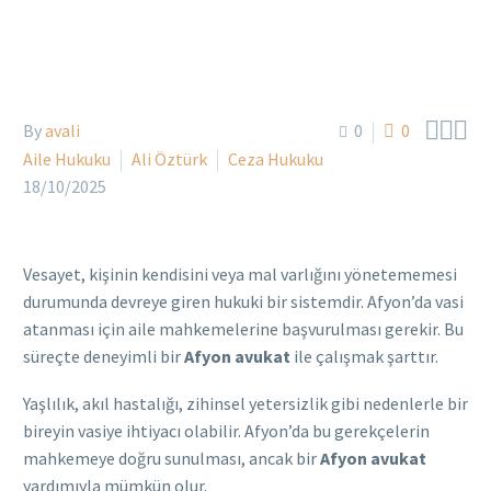



By
avali
0
0
Aile Hukuku
Ali Öztürk
Ceza Hukuku
18/10/2025
Vesayet, kişinin kendisini veya mal varlığını yönetememesi
durumunda devreye giren hukuki bir sistemdir. Afyon’da vasi
atanması için aile mahkemelerine başvurulması gerekir. Bu
süreçte deneyimli bir
Afyon avukat
ile çalışmak şarttır.
Yaşlılık, akıl hastalığı, zihinsel yetersizlik gibi nedenlerle bir
bireyin vasiye ihtiyacı olabilir. Afyon’da bu gerekçelerin
mahkemeye doğru sunulması, ancak bir
Afyon avukat
yardımıyla mümkün olur.