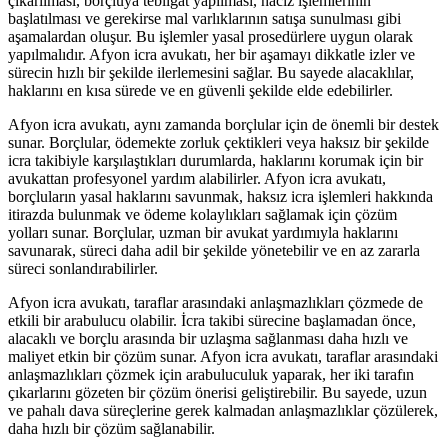
çıkarılması, borçluya tebligat yapılması, haciz işlemlerinin
başlatılması ve gerekirse mal varlıklarının satışa sunulması gibi
aşamalardan oluşur. Bu işlemler yasal prosedürlere uygun olarak
yapılmalıdır. Afyon icra avukatı, her bir aşamayı dikkatle izler ve
sürecin hızlı bir şekilde ilerlemesini sağlar. Bu sayede alacaklılar,
haklarını en kısa sürede ve en güvenli şekilde elde edebilirler.
Afyon icra avukatı, aynı zamanda borçlular için de önemli bir destek
sunar. Borçlular, ödemekte zorluk çektikleri veya haksız bir şekilde
icra takibiyle karşılaştıkları durumlarda, haklarını korumak için bir
avukattan profesyonel yardım alabilirler. Afyon icra avukatı,
borçluların yasal haklarını savunmak, haksız icra işlemleri hakkında
itirazda bulunmak ve ödeme kolaylıkları sağlamak için çözüm
yolları sunar. Borçlular, uzman bir avukat yardımıyla haklarını
savunarak, süreci daha adil bir şekilde yönetebilir ve en az zararla
süreci sonlandırabilirler.
Afyon icra avukatı, taraflar arasındaki anlaşmazlıkları çözmede de
etkili bir arabulucu olabilir. İcra takibi sürecine başlamadan önce,
alacaklı ve borçlu arasında bir uzlaşma sağlanması daha hızlı ve
maliyet etkin bir çözüm sunar. Afyon icra avukatı, taraflar arasındaki
anlaşmazlıkları çözmek için arabuluculuk yaparak, her iki tarafın
çıkarlarını gözeten bir çözüm önerisi geliştirebilir. Bu sayede, uzun
ve pahalı dava süreçlerine gerek kalmadan anlaşmazlıklar çözülerek,
daha hızlı bir çözüm sağlanabilir.