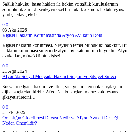
Sağlık hukuku, hasta hakları ile hekim ve sağlık kuruluşlarının
sorumluluklarını düzenleyen özel bir hukuk alanıdır. Hatalı teşhis,
yanlış tedavi, eksik…
0
0
03 Ağu 2026
Kişisel Hakların Korunmasında Afyon Avukatın Rolü
Kişisel hakların korunması, bireylerin temel bir hukuki hakkıdır. Bu
hakların korunması sürecinde afyon avukatının rolü büyüktür. Afyon
avukatları, müvekkilinin kişisel…
0
0
21 Ağu 2024
Afyon’da Sosyal Medyada Hakaret Suçları ve Şikayet Süreci
Sosyal medyada hakaret ve iftira, son yıllarda en çok karşılaşılan
dijital suçlardan biridir. Afyon’da bu suçlara maruz kaldıysanız,
şikayet sürecini…
0
0
21 Eki 2025
Ortaklığın Giderilmesi Davası Nedir ve Afyon Avukat Desteği
Neden Önemlidir?