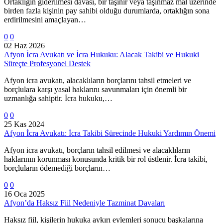
Ortaklığın giderilmesi davası, bir taşınır veya taşınmaz mal üzerinde
birden fazla kişinin pay sahibi olduğu durumlarda, ortaklığın sona
erdirilmesini amaçlayan…
0
0
02 Haz 2026
Afyon İcra Avukatı ve İcra Hukuku: Alacak Takibi ve Hukuki
Süreçte Profesyonel Destek
Afyon icra avukatı, alacaklıların borçlarını tahsil etmeleri ve
borçlulara karşı yasal haklarını savunmaları için önemli bir
uzmanlığa sahiptir. İcra hukuku,…
0
0
25 Kas 2024
Afyon İcra Avukatı: İcra Takibi Sürecinde Hukuki Yardımın Önemi
Afyon icra avukatı, borçların tahsil edilmesi ve alacaklıların
haklarının korunması konusunda kritik bir rol üstlenir. İcra takibi,
borçluların ödemediği borçların…
0
0
16 Oca 2025
Afyon’da Haksız Fiil Nedeniyle Tazminat Davaları
Haksız fiil, kişilerin hukuka aykırı eylemleri sonucu başkalarına