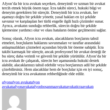
Afyon’da bir icra avukatı seçerken, deneyimli ve uzman bir avukat
tercih etmek büyük önem taşır. İcra takibi süreci, hukuki bilgi ve
deneyim gerektiren bir süreçtir. Deneyimli bir icra avukatı, her
aşamayı doğru bir şekilde yönetir, yasal hakları en iyi şekilde
savunur ve karşılaşılan her türlü engelle ilgili hızlı çözümler sunar.
Ayrıca, avukatın sunduğu rehberlik, sürecin doğru bir şekilde
işlemesine yardımcı olur ve olası hataların önüne geçilmesini sağlar.
Sonuç olarak, Afyon icra avukatı, alacaklıların borçlarını tahsil
etmeleri, borçluların haklarını savunmaları ve taraflar arasındaki
anlaşmazlıkları çözmeleri açısından büyük bir öneme sahiptir. İcra
takibi karmaşık bir süreçtir, ancak profesyonel bir avukat desteği ile
bu süreç daha verimli ve güvenli bir şekilde yürütülür. Afyon’da bir
icra avukatı ile çalışarak, sürecin her aşamasında hukuki destek
alabilir, alacaklarınızı tahsil edebilir veya borçlarınızı adil bir şekilde
çözebilirsiniz. Hem alacaklılar hem de borçlular için en iyi sonuç,
deneyimli bir icra avukatının rehberliğinde elde edilir.
afyon
afyon avukat
afyon
avukatı
afyonavukat
afyonboşanmaavukatı
avukat
icraavukatı