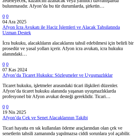
zedeleyecek, kazancını azaltacak veya yanıltıcı davranışlarda
bulunmasıdır. Afyon’da bu tür durumlarda, şirketin…
0
0
04 Ara 2025
Afyon İcra Avukatı ile Haciz İşlemleri ve Alacak Tahsilatında
Uzman Destek
İcra hukuku, alacaklıların alacaklarını tahsil edebilmesi için belirli bir
prosedür ve yasal yolları içerir. Afyon icra avukatı, icra hukuku
alanındaki…
0
0
07 Kas 2024
Afyon’da Ticaret Hukuku: Sözleşmeler ve Uyuşmazlıklar
Ticaret hukuku, işletmeler arasındaki ticari ilişkileri düzenler.
Afyon’da ticaret hukuku alanında yaşanan uyuşmazlıklarda
profesyonel bir Afyon avukat desteği gereklidir. Ticari…
0
0
19 Nis 2025
Afyon’da Çek ve Senet Alacaklarının Takibi
Ticari hayatta en sık kullanılan ödeme araçlarından olan çek ve
senetlerin tahsili zamanında yapılmazsa ciddi sorunlara yol açabilir.