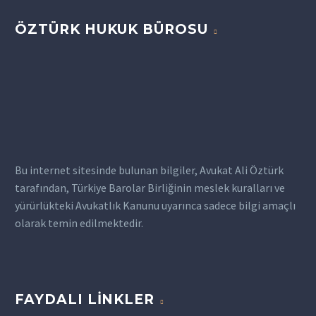
için…
avukatlarının bilgi ve…
önemli bir yasal çerçeve
0
0
Desteğinin Önemi
25 May 2026
ÖZTÜRK HUKUK BÜROSU
sunar. Afyon icra avukatı,
Gaiplik ve ölüm karinesi,
hem alacaklılara hem de
uzun süredir kendisinden
borçlulara bu…
haber alınamayan veya
ölüm tehlikesi içinde
kaybolan kişiler
bakımından hukuki sonuç
doğuran önemli…
Bu internet sitesinde bulunan bilgiler, Avukat Ali Öztürk
tarafından, Türkiye Barolar Birliğinin meslek kuralları ve
yürürlükteki Avukatlık Kanunu uyarınca sadece bilgi amaçlı
olarak temin edilmektedir.
FAYDALI LINKLER