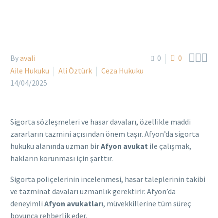



By
avali
0
0
Aile Hukuku
Ali Öztürk
Ceza Hukuku
14/04/2025
Sigorta sözleşmeleri ve hasar davaları, özellikle maddi
zararların tazmini açısından önem taşır. Afyon’da sigorta
hukuku alanında uzman bir
Afyon avukat
ile çalışmak,
hakların korunması için şarttır.
Sigorta poliçelerinin incelenmesi, hasar taleplerinin takibi
ve tazminat davaları uzmanlık gerektirir. Afyon’da
deneyimli
Afyon avukatları
, müvekkillerine tüm süreç
boyunca rehberlik eder.