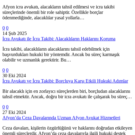
Afyon icra avukatı, alacakların tahsil edilmesi ve icra takibi
süreçlerinde önemli bir role sahiptir. Özellikle borçlar
ödenmediğinde, alacaklılar yasal yollarla…
0
0
14 Şub 2025
İcra Avukatı ile İcra Takibi: Alacaklıların Haklarını Koruma
İcra takibi, alacaklıların alacaklarını tahsil edebilmek için
başvurdukları hukuki bir yöntemdir. Ancak bu süreç karmaşık
olabilir ve uzmanlık gerektirir. Bu…
0
0
30 Eki 2024
İcra Avukatı ve İcra Takibi: Borçluya Karşı Etkili Hukuki Adımlar
Bir alacaklı için en zorlayıcı süreçlerden biri, borçludan alacaklarını
tahsil etmektir. Ancak, doğru bir icra avukatı ile çalışarak bu süreç…
0
0
27 Eki 2024
Afyon’da Ceza Davalarında Uzman Afyon Avukat Hizmetleri
Ceza davaları, kişilerin özgürlüğünü ve haklarını doğrudan etkileyen
önemli süreçlerdir. Afyon’da ceza davalarıyla ilgili hukuki destek