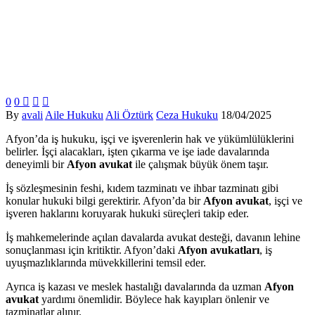
0
0



By
avali
Aile Hukuku
Ali Öztürk
Ceza Hukuku
18/04/2025
Afyon’da iş hukuku, işçi ve işverenlerin hak ve yükümlülüklerini
belirler. İşçi alacakları, işten çıkarma ve işe iade davalarında
deneyimli bir
Afyon avukat
ile çalışmak büyük önem taşır.
İş sözleşmesinin feshi, kıdem tazminatı ve ihbar tazminatı gibi
konular hukuki bilgi gerektirir. Afyon’da bir
Afyon avukat
, işçi ve
işveren haklarını koruyarak hukuki süreçleri takip eder.
İş mahkemelerinde açılan davalarda avukat desteği, davanın lehine
sonuçlanması için kritiktir. Afyon’daki
Afyon avukatları
, iş
uyuşmazlıklarında müvekkillerini temsil eder.
Ayrıca iş kazası ve meslek hastalığı davalarında da uzman
Afyon
avukat
yardımı önemlidir. Böylece hak kayıpları önlenir ve
tazminatlar alınır.