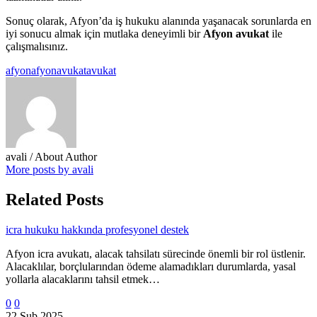
Sonuç olarak, Afyon’da iş hukuku alanında yaşanacak sorunlarda en
iyi sonucu almak için mutlaka deneyimli bir
Afyon avukat
ile
çalışmalısınız.
afyon
afyonavukat
avukat
avali
/ About Author
More posts by avali
Related Posts
icra hukuku hakkında profesyonel destek
Afyon icra avukatı, alacak tahsilatı sürecinde önemli bir rol üstlenir.
Alacaklılar, borçlularından ödeme alamadıkları durumlarda, yasal
yollarla alacaklarını tahsil etmek…
0
0
22 Şub 2025