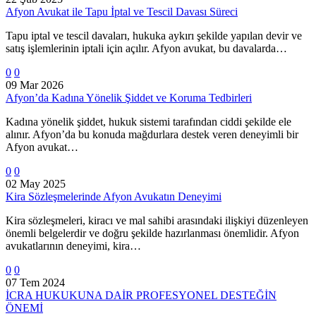
Afyon Avukat ile Tapu İptal ve Tescil Davası Süreci
Tapu iptal ve tescil davaları, hukuka aykırı şekilde yapılan devir ve
satış işlemlerinin iptali için açılır. Afyon avukat, bu davalarda…
0
0
09 Mar 2026
Afyon’da Kadına Yönelik Şiddet ve Koruma Tedbirleri
Kadına yönelik şiddet, hukuk sistemi tarafından ciddi şekilde ele
alınır. Afyon’da bu konuda mağdurlara destek veren deneyimli bir
Afyon avukat…
0
0
02 May 2025
Kira Sözleşmelerinde Afyon Avukatın Deneyimi
Kira sözleşmeleri, kiracı ve mal sahibi arasındaki ilişkiyi düzenleyen
önemli belgelerdir ve doğru şekilde hazırlanması önemlidir. Afyon
avukatlarının deneyimi, kira…
0
0
07 Tem 2024
İCRA HUKUKUNA DAİR PROFESYONEL DESTEĞİN
ÖNEMİ