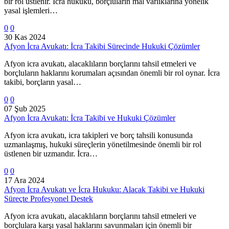
bir rol üstlenir. İcra hukuku, borçluların mal varlıklarına yönelik
yasal işlemleri…
0
0
30 Kas 2024
Afyon İcra Avukatı: İcra Takibi Sürecinde Hukuki Çözümler
Afyon icra avukatı, alacaklıların borçlarını tahsil etmeleri ve
borçluların haklarını korumaları açısından önemli bir rol oynar. İcra
takibi, borçların yasal…
0
0
07 Şub 2025
Afyon İcra Avukatı: İcra Takibi ve Hukuki Çözümler
Afyon icra avukatı, icra takipleri ve borç tahsili konusunda
uzmanlaşmış, hukuki süreçlerin yönetilmesinde önemli bir rol
üstlenen bir uzmandır. İcra…
0
0
17 Ara 2024
Afyon İcra Avukatı ve İcra Hukuku: Alacak Takibi ve Hukuki
Süreçte Profesyonel Destek
Afyon icra avukatı, alacaklıların borçlarını tahsil etmeleri ve
borçlulara karşı yasal haklarını savunmaları için önemli bir