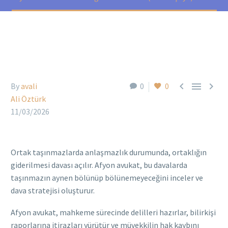



By
avali
0
0
Ali Öztürk
11/03/2026
Ortak taşınmazlarda anlaşmazlık durumunda, ortaklığın
giderilmesi davası açılır. Afyon avukat, bu davalarda
taşınmazın aynen bölünüp bölünemeyeceğini inceler ve
dava stratejisi oluşturur.
Afyon avukat, mahkeme sürecinde delilleri hazırlar, bilirkişi
raporlarına itirazları yürütür ve müvekkilin hak kaybını