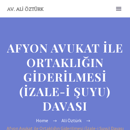
AFYON AVUKAT ILE
ORTAKLIĞIN
GIDERILMESI
(İZALE-I ŞUYU)
DAVASI
Home
Ali Öztürk
Afyon Avukat ile Ortaklığın Giderilmesi (İzale-i Şuyu) Davası