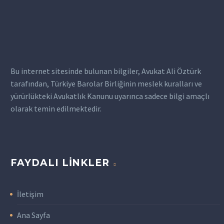
deneyimli…
yerlerdir. Bu
mahkemelerde adil bir
şekilde temsil edilmek ve
haklarınızı savunmak
önemlidir. Afyon…
Bu internet sitesinde bulunan bilgiler, Avukat Ali Öztürk
tarafından, Türkiye Barolar Birliğinin meslek kuralları ve
yürürlükteki Avukatlık Kanunu uyarınca sadece bilgi amaçlı
olarak temin edilmektedir.
FAYDALI LINKLER
İletişim
Ana Sayfa