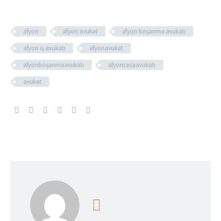
afyon
afyon avukat
afyon boşanma avukatı
afyon iş avukatı
afyonavukat
afyonboşanmaavukatı
afyoncezaavukatı
avukat