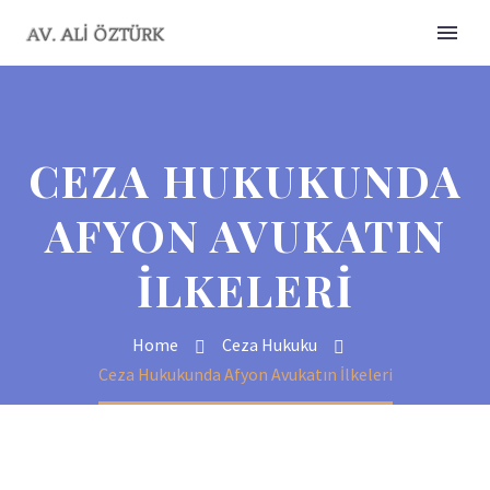
CEZA HUKUKUNDA
AFYON AVUKATIN
İLKELERI
Home
Ceza Hukuku
Ceza Hukukunda Afyon Avukatın İlkeleri