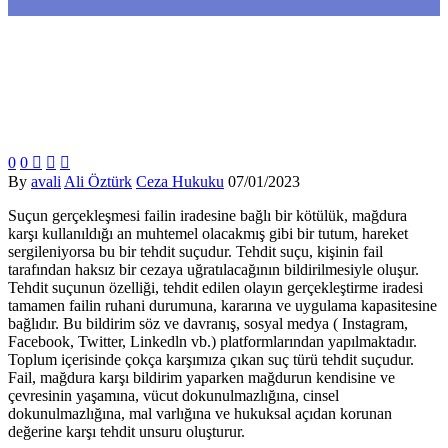
0
0



By
avali
Ali Öztürk
Ceza Hukuku
07/01/2023
Suçun gerçekleşmesi failin iradesine bağlı bir kötülük, mağdura
karşı kullanıldığı an muhtemel olacakmış gibi bir tutum, hareket
sergileniyorsa bu bir tehdit suçudur. Tehdit suçu, kişinin fail
tarafından haksız bir cezaya uğratılacağının bildirilmesiyle oluşur.
Tehdit suçunun özelliği, tehdit edilen olayın gerçekleştirme iradesi
tamamen failin ruhani durumuna, kararına ve uygulama kapasitesine
bağlıdır. Bu bildirim söz ve davranış, sosyal medya ( Instagram,
Facebook, Twitter, Linkedln vb.) platformlarından yapılmaktadır.
Toplum içerisinde çokça karşımıza çıkan suç türü tehdit suçudur.
Fail, mağdura karşı bildirim yaparken mağdurun kendisine ve
çevresinin yaşamına, vücut dokunulmazlığına, cinsel
dokunulmazlığına, mal varlığına ve hukuksal açıdan korunan
değerine karşı tehdit unsuru oluşturur.