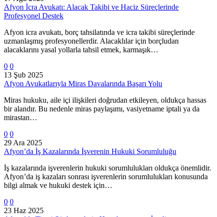
Afyon İcra Avukatı: Alacak Takibi ve Haciz Süreçlerinde
Profesyonel Destek
Afyon icra avukatı, borç tahsilatında ve icra takibi süreçlerinde
uzmanlaşmış profesyonellerdir. Alacaklılar için borçludan
alacaklarını yasal yollarla tahsil etmek, karmaşık…
0
0
13 Şub 2025
Afyon Avukatlarıyla Miras Davalarında Başarı Yolu
Miras hukuku, aile içi ilişkileri doğrudan etkileyen, oldukça hassas
bir alandır. Bu nedenle miras paylaşımı, vasiyetname iptali ya da
mirastan…
0
0
29 Ara 2025
Afyon’da İş Kazalarında İşverenin Hukuki Sorumluluğu
İş kazalarında işverenlerin hukuki sorumlulukları oldukça önemlidir.
Afyon’da iş kazaları sonrası işverenlerin sorumlulukları konusunda
bilgi almak ve hukuki destek için…
0
0
23 Haz 2025