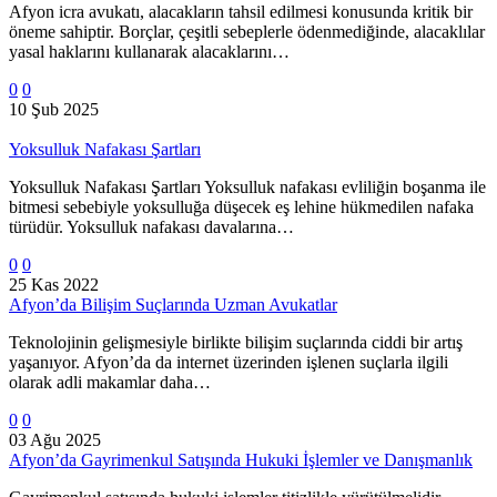
Afyon icra avukatı, alacakların tahsil edilmesi konusunda kritik bir
öneme sahiptir. Borçlar, çeşitli sebeplerle ödenmediğinde, alacaklılar
yasal haklarını kullanarak alacaklarını…
0
0
10 Şub 2025
Yoksulluk Nafakası Şartları
Yoksulluk Nafakası Şartları Yoksulluk nafakası evliliğin boşanma ile
bitmesi sebebiyle yoksulluğa düşecek eş lehine hükmedilen nafaka
türüdür. Yoksulluk nafakası davalarına…
0
0
25 Kas 2022
Afyon’da Bilişim Suçlarında Uzman Avukatlar
Teknolojinin gelişmesiyle birlikte bilişim suçlarında ciddi bir artış
yaşanıyor. Afyon’da da internet üzerinden işlenen suçlarla ilgili
olarak adli makamlar daha…
0
0
03 Ağu 2025
Afyon’da Gayrimenkul Satışında Hukuki İşlemler ve Danışmanlık