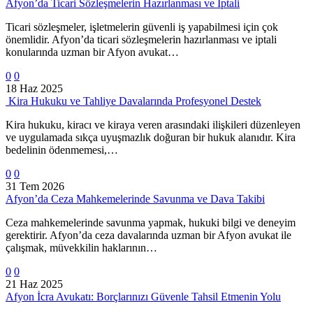
Afyon’da Ticari Sözleşmelerin Hazırlanması ve İptali
Ticari sözleşmeler, işletmelerin güvenli iş yapabilmesi için çok
önemlidir. Afyon’da ticari sözleşmelerin hazırlanması ve iptali
konularında uzman bir Afyon avukat…
0
0
18 Haz 2025
Kira Hukuku ve Tahliye Davalarında Profesyonel Destek
Kira hukuku, kiracı ve kiraya veren arasındaki ilişkileri düzenleyen
ve uygulamada sıkça uyuşmazlık doğuran bir hukuk alanıdır. Kira
bedelinin ödenmemesi,…
0
0
31 Tem 2026
Afyon’da Ceza Mahkemelerinde Savunma ve Dava Takibi
Ceza mahkemelerinde savunma yapmak, hukuki bilgi ve deneyim
gerektirir. Afyon’da ceza davalarında uzman bir Afyon avukat ile
çalışmak, müvekkilin haklarının…
0
0
21 Haz 2025
Afyon İcra Avukatı: Borçlarınızı Güvenle Tahsil Etmenin Yolu