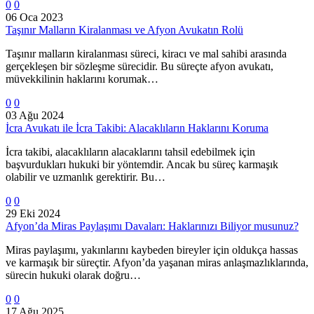
0
0
06 Oca 2023
Taşınır Malların Kiralanması ve Afyon Avukatın Rolü
Taşınır malların kiralanması süreci, kiracı ve mal sahibi arasında
gerçekleşen bir sözleşme sürecidir. Bu süreçte afyon avukatı,
müvekkilinin haklarını korumak…
0
0
03 Ağu 2024
İcra Avukatı ile İcra Takibi: Alacaklıların Haklarını Koruma
İcra takibi, alacaklıların alacaklarını tahsil edebilmek için
başvurdukları hukuki bir yöntemdir. Ancak bu süreç karmaşık
olabilir ve uzmanlık gerektirir. Bu…
0
0
29 Eki 2024
Afyon’da Miras Paylaşımı Davaları: Haklarınızı Biliyor musunuz?
Miras paylaşımı, yakınlarını kaybeden bireyler için oldukça hassas
ve karmaşık bir süreçtir. Afyon’da yaşanan miras anlaşmazlıklarında,
sürecin hukuki olarak doğru…
0
0
17 Ağu 2025