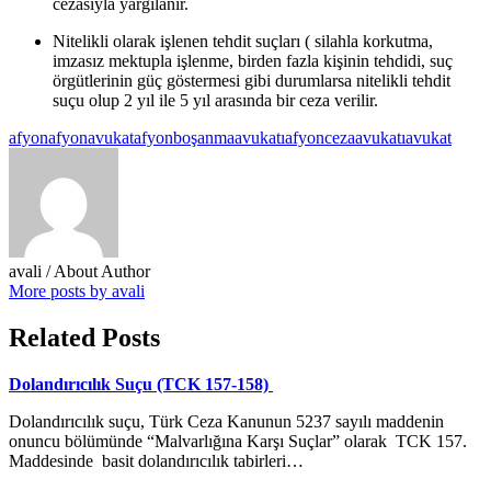
cezasıyla yargılanır.
Nitelikli olarak işlenen tehdit suçları ( silahla korkutma,
imzasız mektupla işlenme, birden fazla kişinin tehdidi, suç
örgütlerinin güç göstermesi gibi durumlarsa nitelikli tehdit
suçu olup 2 yıl ile 5 yıl arasında bir ceza verilir.
afyon
afyonavukat
afyonboşanmaavukatı
afyoncezaavukatı
avukat
avali
/ About Author
More posts by avali
Related Posts
Dolandırıcılık Suçu (TCK 157-158)
Dolandırıcılık suçu, Türk Ceza Kanunun 5237 sayılı maddenin
onuncu bölümünde “Malvarlığına Karşı Suçlar” olarak TCK 157.
Maddesinde basit dolandırıcılık tabirleri…