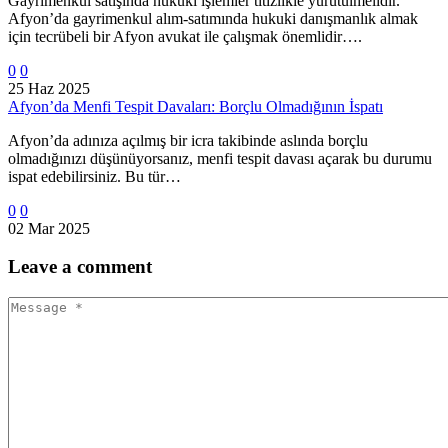
Gayrimenkul satışında hukuki işlemler titizlikle yürütülmelidir.
Afyon’da gayrimenkul alım-satımında hukuki danışmanlık almak
için tecrübeli bir Afyon avukat ile çalışmak önemlidir….
0
0
25 Haz 2025
Afyon’da Menfi Tespit Davaları: Borçlu Olmadığının İspatı
Afyon’da adınıza açılmış bir icra takibinde aslında borçlu
olmadığınızı düşünüyorsanız, menfi tespit davası açarak bu durumu
ispat edebilirsiniz. Bu tür…
0
0
02 Mar 2025
Leave
a comment